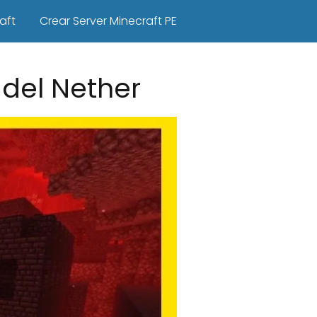
aft
Crear Server Minecraft PE
del Nether