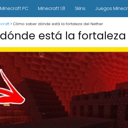
Minecraft PC
Minecraft 1.8
Skins
Juegos Minecr
craft
Cómo saber dónde está la fortaleza del Nether
ónde está la fortaleza 