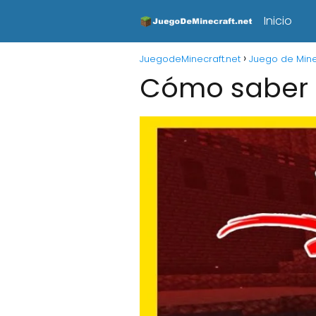
Inicio
JuegodeMinecraft.net
Juego de Mine
Cómo saber d