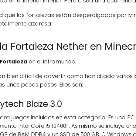
 en el interior inferior. Pero o sea una ocurrencia
d que las fortalezas están desperdigadas por Min
otalmente azarosa.
la Fortaleza Nether en Minecr
Fortaleza
en el inframundo.
tan bien difícil de advertir como han citado varios
s unos pocos pasos. Ellos son:
ytech Blaze 3.0
para juegos incluidos en esta categoría. Es una P
ento Intel Core i5 12400F. Asimismo se incluye un
 GB de RAM DDR4 y un SSD de 500 GB. O Windows 