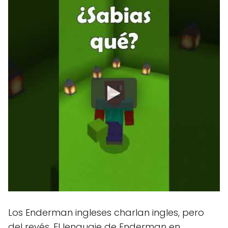
Los Enderman ingleses charlan ingles, pero
del revés. El lenguaje de Enderman en