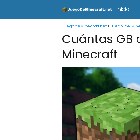
Inicio
JuegodeMinecraft.net
Juego de Mine
Cuántas GB d
Minecraft