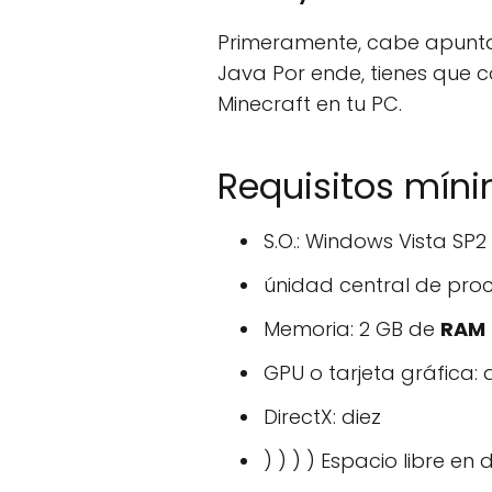
Primeramente, cabe apuntar
Java Por ende, tienes que c
Minecraft en tu PC.
Requisitos míni
S.O.: Windows Vista SP2
únidad central de proc
Memoria: 2 GB de
RAM
GPU o tarjeta gráfica: 
DirectX: diez
) ) ) ) Espacio libre en