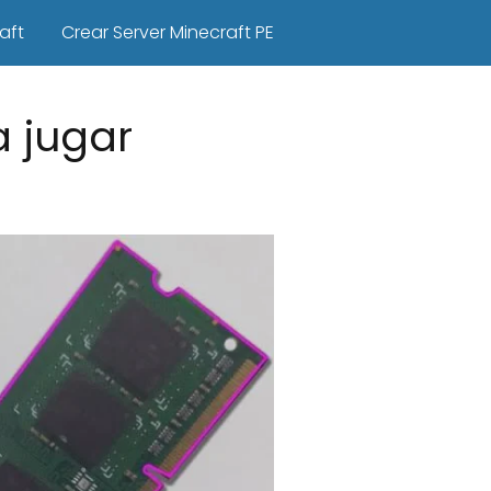
aft
Crear Server Minecraft PE
 jugar