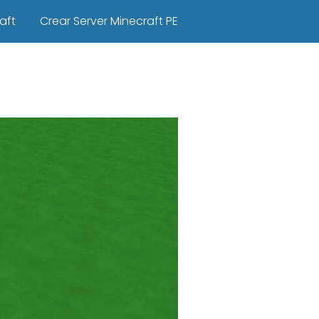
aft
Crear Server Minecraft PE