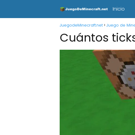
Inicio
JuegodeMinecraft.net
Juego de Mine
Cuántos tick