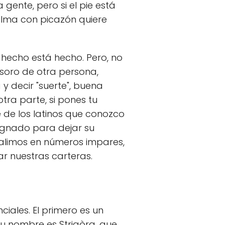
 gente, pero si el pie está
palma con picazón quiere
 hecho está hecho. Pero, no
tesoro de otra persona,
 y decir "suerte", buena
tra parte, si pones tu
e de los latinos que conozco
ignado para dejar su
 salimos en números impares,
r nuestras carteras.
ciales. El primero es un
Su nombre es Strigòra, que