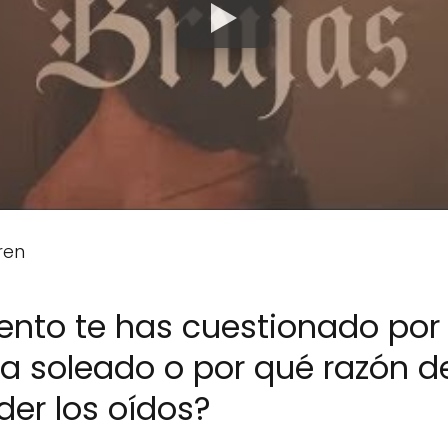
ren
nto te has cuestionado por
día soleado o por qué razón d
er los oídos?