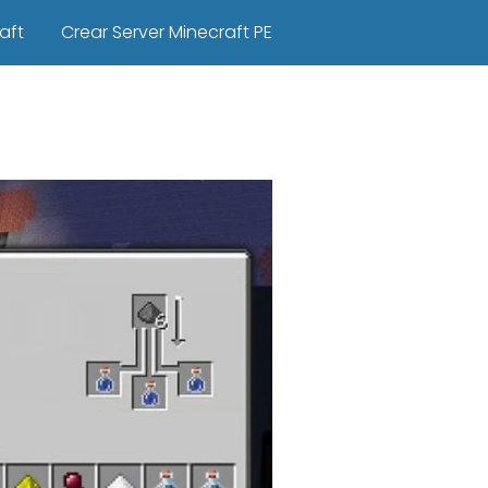
aft
Crear Server Minecraft PE