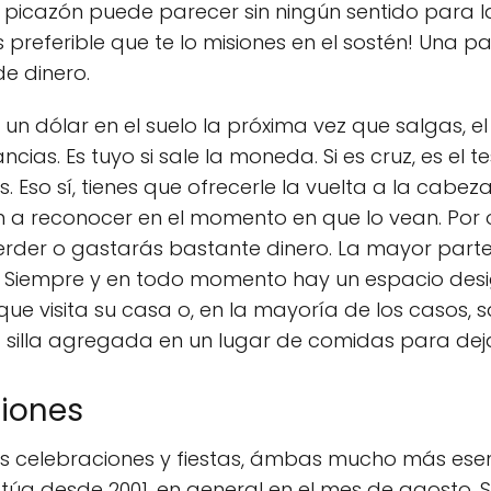
la picazón puede parecer sin ningún sentido para la
 preferible que te lo misiones en el sostén! Una 
e dinero.
un dólar en el suelo la próxima vez que salgas, el
cias. Es tuyo si sale la moneda. Si es cruz, es el 
Eso sí, tienes que ofrecerle la vuelta a la cabeza
n a reconocer en el momento en que lo vean. Por o
perder o gastarás bastante dinero. La mayor part
n. Siempre y en todo momento hay un espacio des
que visita su casa o, en la mayoría de los casos,
silla agregada en un lugar de comidas para deja
ciones
ntas celebraciones y fiestas, ámbas mucho más esen
túa desde 2001, en general en el mes de agosto. 