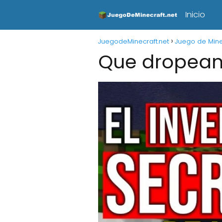
Inicio
JuegodeMinecraft.net
Juego de Mine
Que dropean 