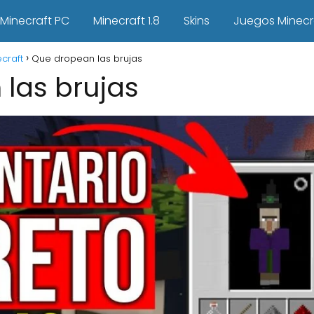
Minecraft PC
Minecraft 1.8
Skins
Juegos Minecr
craft
Que dropean las brujas
las brujas